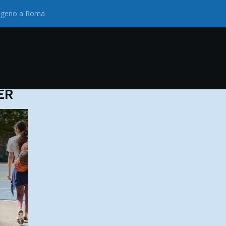
drogeno a Roma
ER