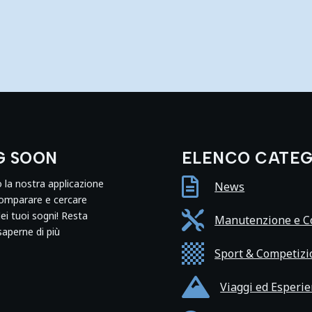
G SOON
ELENCO CATEG

o la nostra applicazione
News
comparare e cercare
dei tuoi sogni! Resta

Manutenzione e Co
saperne di più

Sport & Competizi

Viaggi ed Esperi