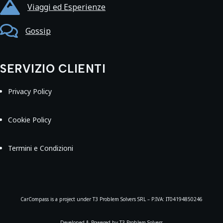

Viaggi ed Esperienze

Gossip
SERVIZIO CLIENTI
Privacy Policy
Cookie Policy
Termini e Condizioni
CarCompass is a project under T3 Problem Solvers SRL – P.IVA: IT04194850246
Developed & Powered by T3 Problem Solvers