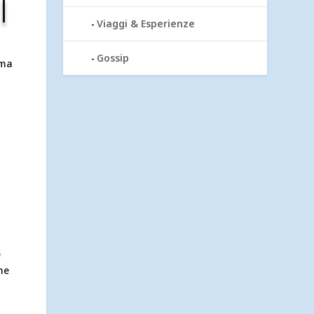
I
Viaggi & Esperienze
Gossip
rma
e
ne