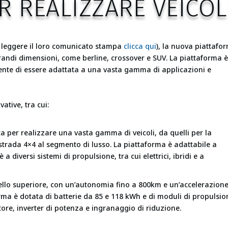
ER REALIZZARE VEICOL
i leggere il loro comunicato stampa
clicca qui
), la nuova piattafo
i grandi dimensioni, come berline, crossover e SUV. La piattaforma è
nsente di essere adattata a una vasta gamma di applicazioni e
ative, tra cui:
ata per realizzare una vasta gamma di veicoli, da quelli per la
i strada 4×4 al segmento di lusso. La piattaforma è adattabile a
 diversi sistemi di propulsione, tra cui elettrici, ibridi e a
ivello superiore, con un’autonomia fino a 800km e un’accelerazion
orma è dotata di batterie da 85 e 118 kWh e di moduli di propulsio
tore, inverter di potenza e ingranaggio di riduzione.