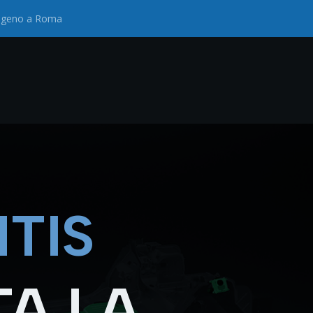
drogeno a Roma
TIS
TA LA