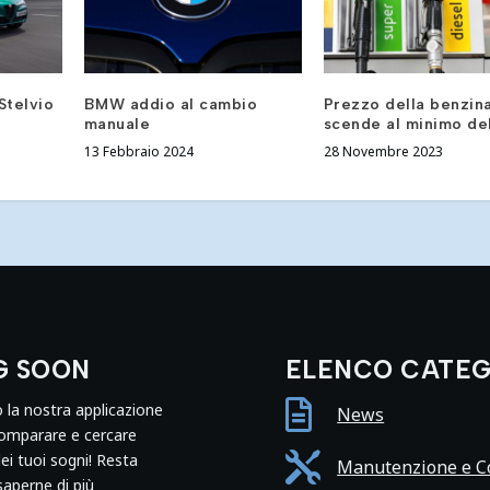
Stelvio
BMW addio al cambio
Prezzo della benzin
manuale
scende al minimo de
13 Febbraio 2024
28 Novembre 2023
G SOON
ELENCO CATEG

o la nostra applicazione
News
comparare e cercare
dei tuoi sogni! Resta

Manutenzione e Co
saperne di più